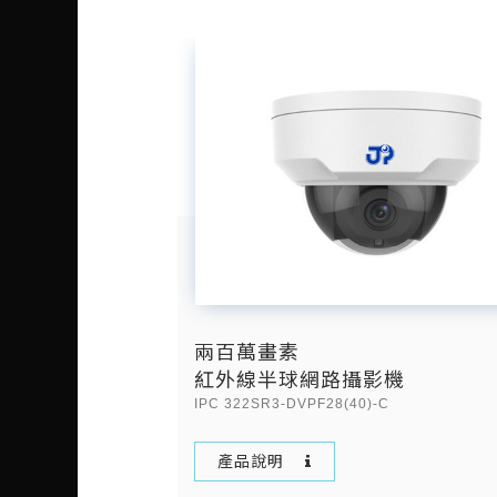
變焦
兩百萬畫素
機
紅外線半球網路攝影機
IPC 322SR3-DVPF28(40)-C
產品說明