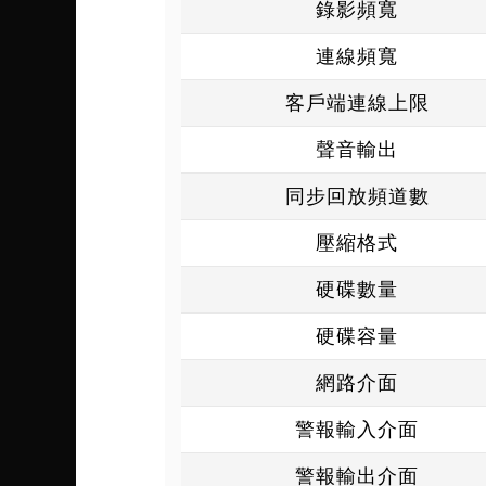
錄影頻寬
連線頻寬
客戶端連線上限
聲音輸出
同步回放頻道數
壓縮格式
硬碟數量
硬碟容量
網路介面
警報輸入介面
警報輸出介面