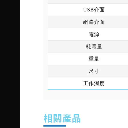
USB介面
網路介面
電源
耗電量
重量
尺寸
工作濕度
相關產品