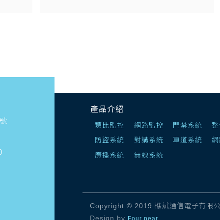
產品介紹
7號
類比監控
網路監控
門禁系統
整
防盜系統
對講系統
車道系統
網
0
廣播系統
無線系統
Copyright © 2019 樵斌通信電子有限公司. A
Design by
Four pear