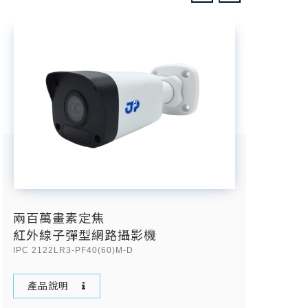
兩百萬畫素定焦
四百萬
紅外線子彈型網路攝影機
紅外線
IPC 2122LR3-PF40(60)M-D
IPC 212
產品說明
產品