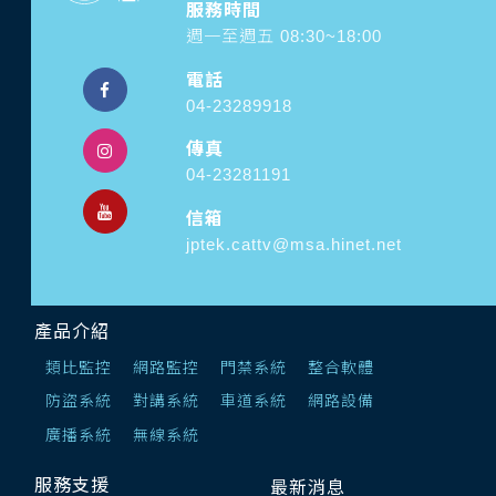
服務時間
週一至週五 08:30~18:00
電話
04-23289918
傳真
04-23281191
信箱
jptek.cattv@msa.hinet.net
產品介紹
類比監控
網路監控
門禁系統
整合軟體
防盜系統
對講系統
車道系統
網路設備
廣播系統
無線系統
服務支援
最新消息