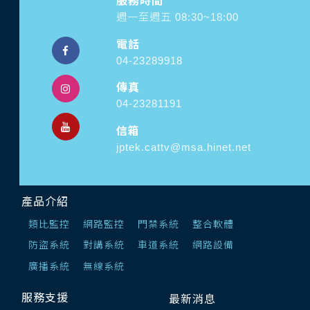
服務時間
週一至週五 08:30~18:00
電話
04-23289918
傳真
04-23281191
信箱
jptek.cattv@msa.hinet.net
產品介紹
類比監控
網路監控
門禁系統
整合軟體
防盜系統
對講系統
車道系統
網路設備
廣播系統
無線系統
服務支援
最新消息