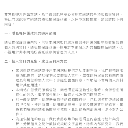
非常歡迎您光臨本站，為了讓您能夠安心使用本網站的各項服務與資訊，
特此向您說明本網站的隱私權保護政策，以保障您的權益，請您詳閱下列
內容：
一、隱私權保護政策的適用範圍
隱私權保護政策內容，包括本網站如何處理在您使用網站服務時收集到的
個人識別資料。隱私權保護政策不適用於本網站以外的相關連結網站，也
不適用於非本網站所委託或參與管理的人員。
二、個人資料的蒐集、處理及利用方式
當您造訪本網站或使用本網站所提供之功能服務時，我們將視該服
務功能性質，請您提供必要的個人資料，並在該特定目的範圍內處
理及利用您的個人資料；非經您書面同意，本網站不會將個人資料
用於其他用途。
本網站在您使用服務信箱、問卷調查等互動性功能時，會保留您所
提供的姓名、電子郵件地址、聯絡方式及使用時間等。
於一般瀏覽時，伺服器會自行記錄相關行徑，包括您使用連線設備
的IP位址、使用時間、使用的瀏覽器、瀏覽及點選資料記錄等，做
為我們增進網站服務的參考依據，此記錄為內部應用，決不對外公
佈。
為提供精確的服務，我們會將收集的問卷調查內容進行統計與分
析，分析結果之統計數據或說明文字呈現，除供內部研究外，我們