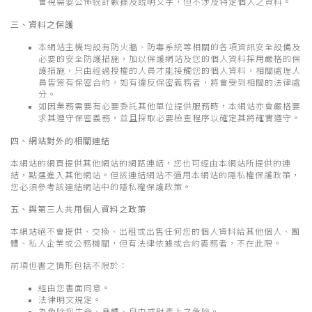
會視需要公佈統計數據及說明文字，但不涉及特定個人之資料。
三、資料之保護
本網站主機均設有防火牆、防毒系統等相關的各項資訊安全設備及
必要的安全防護措施，加以保護網站及您的個人資料採用嚴格的保
護措施，只由經過授權的人員才能接觸您的個人資料，相關處理人
員皆簽有保密合約，如有違反保密義務者，將會受到相關的法律處
分。
如因業務需要有必要委託其他單位提供服務時，本網站亦會嚴格要
求其遵守保密義務，並且採取必要檢查程序以確定其將確實遵守。
四、網站對外的相關連結
本網站的網頁提供其他網站的網路連結，您也可經由本網站所提供的連
結，點選進入其他網站。但該連結網站不適用本網站的隱私權保護政策，
您必須參考該連結網站中的隱私權保護政策。
五、與第三人共用個人資料之政策
本網站絕不會提供、交換、出租或出售任何您的個人資料給其他個人、團
體、私人企業或公務機關，但有法律依據或合約義務者，不在此限。
前項但書之情形包括不限於：
經由您書面同意。
法律明文規定。