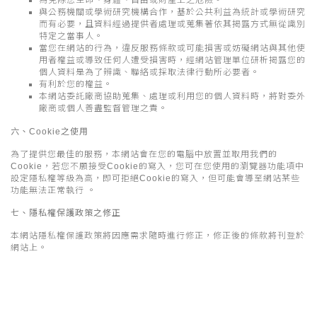
為免除您生命、身體、自由或財產上之危險。
與公務機關或學術研究機構合作，基於公共利益為統計或學術研究
而有必要，且資料經過提供者處理或蒐集著依其揭露方式無從識別
特定之當事人。
當您在網站的行為，違反服務條款或可能損害或妨礙網站與其他使
用者權益或導致任何人遭受損害時，經網站管理單位研析揭露您的
個人資料是為了辨識、聯絡或採取法律行動所必要者。
有利於您的權益。
本網站委託廠商協助蒐集、處理或利用您的個人資料時，將對委外
廠商或個人善盡監督管理之責。
六、Cookie之使用
為了提供您最佳的服務，本網站會在您的電腦中放置並取用我們的
Cookie，若您不願接受Cookie的寫入，您可在您使用的瀏覽器功能項中
設定隱私權等級為高，即可拒絕Cookie的寫入，但可能會導至網站某些
功能無法正常執行 。
七、隱私權保護政策之修正
本網站隱私權保護政策將因應需求隨時進行修正，修正後的條款將刊登於
網站上。