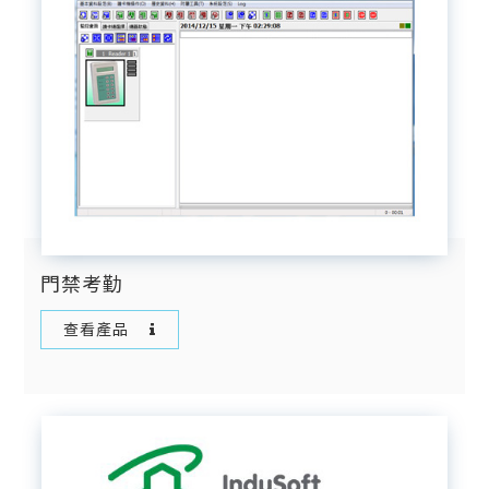
門禁考勤
查看產品