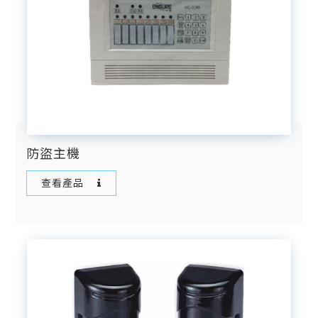
防盜主機
查看產品