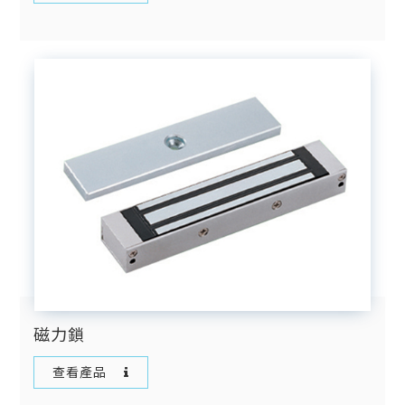
磁力鎖
查看產品