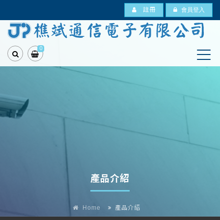
註冊
會員登入
0
產品介紹
Home
產品介紹