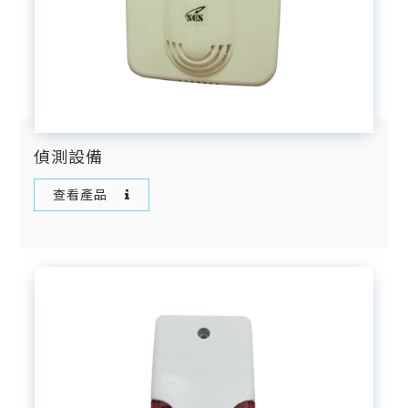
偵測設備
查看產品