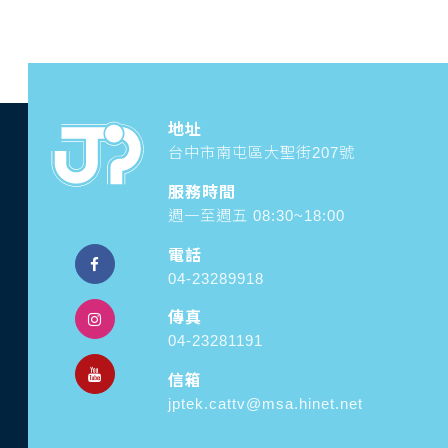
地址
台中市南屯區大聖街207號
服務時間
週一至週五 08:30~18:00
電話
04-23289918
傳真
04-23281191
信箱
jptek.cattv@msa.hinet.net