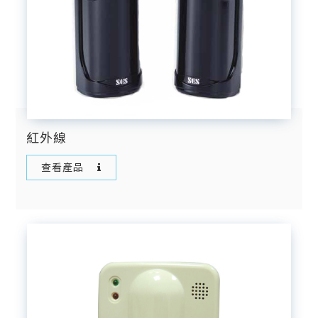
紅外線
查看產品