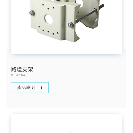
路燈支架
GL-218A
產品說明