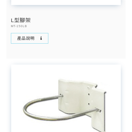
L型腳架
MT-150LB
產品說明