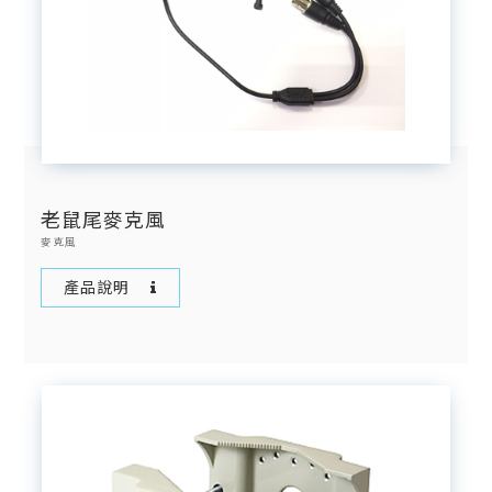
老鼠尾麥克風
麥克風
產品說明