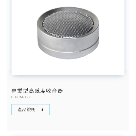
專業型高感度收音器
DH-HAP120
產品說明