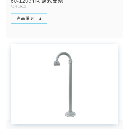
60-120cm可調式支架
AJN-1012
產品說明