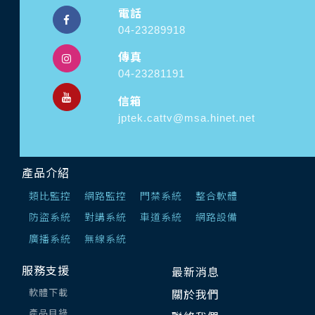
電話
04-23289918
傳真
04-23281191
信箱
jptek.cattv@msa.hinet.net
產品介紹
類比監控
網路監控
門禁系統
整合軟體
防盜系統
對講系統
車道系統
網路設備
廣播系統
無線系統
服務支援
最新消息
軟體下載
關於我們
產品目錄