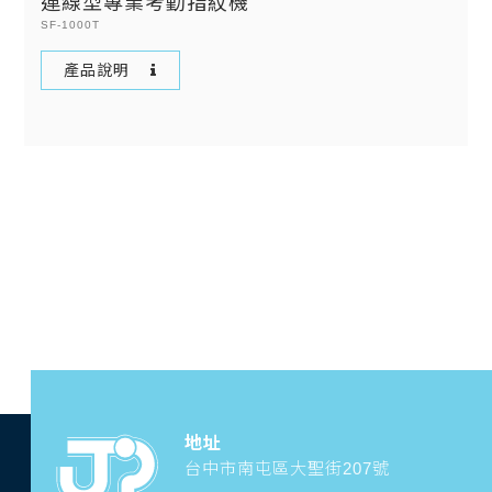
連線型專業考勤指紋機
SF-1000T
產品說明
地址
台中市南屯區大聖街207號