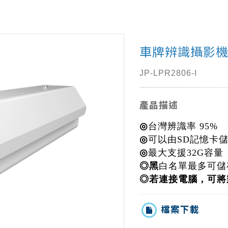
車牌辨識攝影
JP-LPR2806-I
產品描述
◎
台灣辨識率 95%
◎
可以由SD記憶卡
◎
最大支援32G容量
◎黑
白名單最多可儲
◎若連接電腦，可將
檔案下載