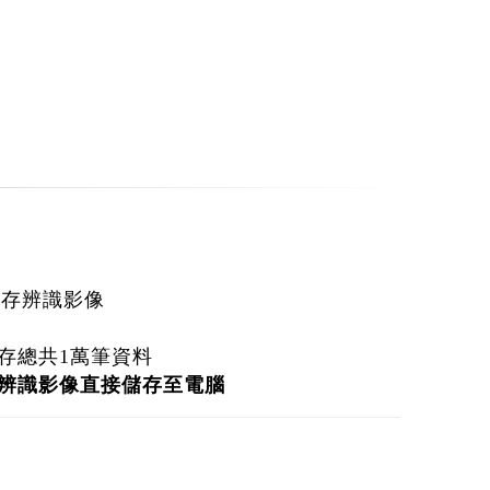
機
儲存辨識影像
存總共1萬筆資料
辨識影像直接儲存至電腦