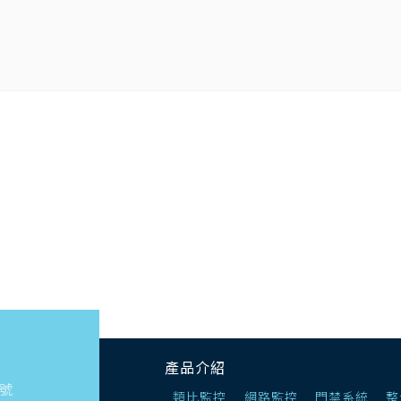
產品介紹
7號
類比監控
網路監控
門禁系統
整